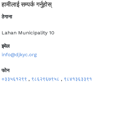
हामीलाई सम्पर्क गर्नुहोस्
ठेगाना
Lahan Municipality 10
इमेल
info@djkyc.org
फोन
०३३५६१२९९
९८६२९६७९५८
९८४१३६३३९१