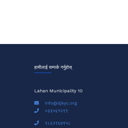
हामीलाई सम्पर्क गर्नुहोस्
Lahan Municipality 10
info@djkyc.org
०३३५६१२९९
९८६२९६७९५८