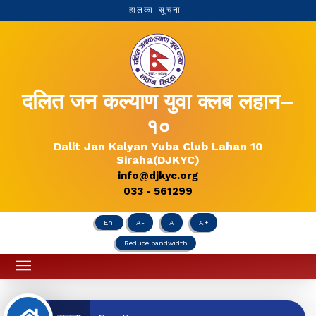
हालका सूचना
दलित जन कल्याण युवा क्लब लहान–
१०
Dalit Jan Kalyan Yuba Club Lahan 10
Siraha(DJKYC)
info@djkyc.org
033 - 561299
En
A-
A
A+
Reduce bandwidth